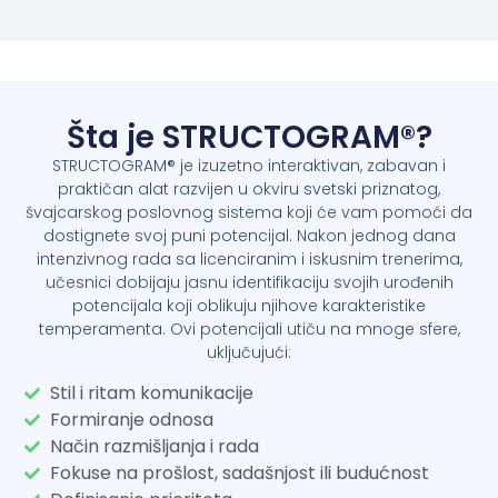
Šta je STRUCTOGRAM®?
STRUCTOGRAM® je izuzetno interaktivan, zabavan i
praktičan alat razvijen u okviru svetski priznatog,
švajcarskog poslovnog sistema koji će vam pomoći da
dostignete svoj puni potencijal. Nakon jednog dana
intenzivnog rada sa licenciranim i iskusnim trenerima,
učesnici dobijaju jasnu identifikaciju svojih urođenih
potencijala koji oblikuju njihove karakteristike
temperamenta. Ovi potencijali utiču na mnoge sfere,
uključujući:
Stil i ritam komunikacije
Formiranje odnosa
Način razmišljanja i rada
Fokuse na prošlost, sadašnjost ili budućnost