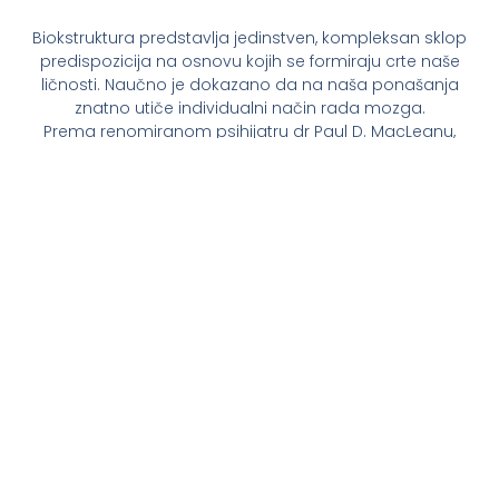
Biokstruktura predstavlja jedinstven, kompleksan sklop
predispozicija na osnovu kojih se formiraju crte naše
ličnosti. Naučno je dokazano da na naša ponašanja
znatno utiče individualni način rada mozga.
Prema renomiranom psihijatru dr Paul D. MacLeanu,
ljudski mozak se sastoji od tri osnovna dela:
Moždano stablo (reptilski mozak)
: sedište instinkta
i samoodržanja.
Međumozak (limbički sistem)
: centar emocija i
samopotvrđivanja.
Veliki mozak (neocortex)
: dom racionalnog
razmišljanja i samosvesti.
Svaki od ova tri mozga zastupljeni su kod svakog
čoveka u različitoj meri, međusobno sarađuju i
zajedno oblikuje naše impulsivno, emotivno i
racionalno ponašanje.
Iako je neophodno da sva tri mozga funkcionišu
zajedno kao jedan i uzajamno komuniciraju, svaki od
njih potpuno zadržava svoja “pravila igre”. Taj genetski
predodređen “odnos uticaja ” tri mozga naziva se